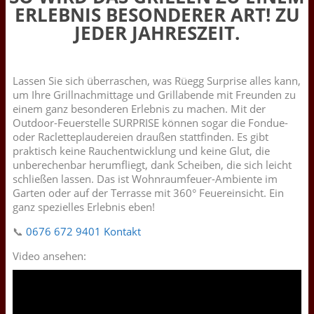
ERLEBNIS BESONDERER ART! ZU
JEDER JAHRESZEIT.
Lassen Sie sich überraschen, was Rüegg Surprise alles kann,
um Ihre Grillnachmittage und Grillabende mit Freunden zu
einem ganz besonderen Erlebnis zu machen. Mit der
Outdoor-Feuerstelle SURPRISE können sogar die Fondue-
oder Racletteplaudereien draußen stattfinden. Es gibt
praktisch keine Rauchentwicklung und keine Glut, die
unberechenbar herumfliegt, dank Scheiben, die sich leicht
schließen lassen. Das ist Wohnraumfeuer-Ambiente im
Garten oder auf der Terrasse mit 360° Feuereinsicht. Ein
ganz spezielles Erlebnis eben!
📞
0676 672 9401
Kontakt
Video ansehen: